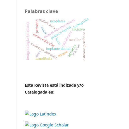
Palabras clave
tomografía
endodoncia
quistes odontogénicos
neoplasia
periostio
imagenología 3d. (decs)
prótesis dental
canal
incisivo
ortodoncia
osteoma periférico
quiste radicular
boca
maxilar
conducto radicular
software
agenesia
implante dental
lengua
decs
mandíbula
Esta Revista está indizada y/o
Catalogada en: