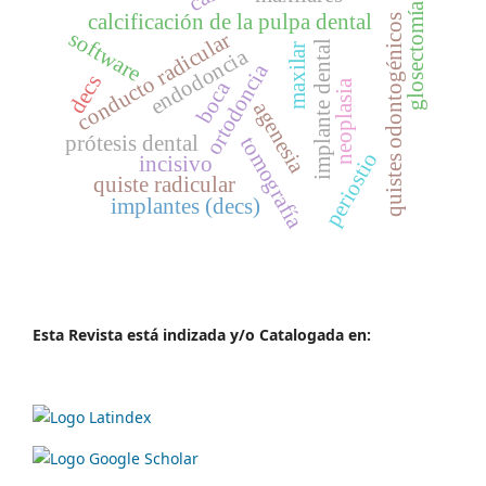
glosectomía
calcificación de la pulpa dental
quistes odontogénicos
software
conducto radicular
implante dental
maxilar
endodoncia
ortodoncia
decs
boca
neoplasia
agenesia
prótesis dental
tomografía
periostio
incisivo
quiste radicular
implantes (decs)
Esta Revista está indizada y/o Catalogada en: